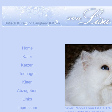
Home
Kater
Katzen
Teenager
Kitten
Abzugeben
Links
Impressum
Silver Pebbles von Lisa`s Tr